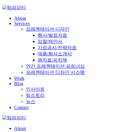
Skip
to
content
About
Services
프레젠테이션 디자인
행사/발표자료
입찰/제안서
기업공시/전략자료
제품/회사소개서
IR자료/피치덱
연간 프레젠테이션 파트너십
프레젠테이션 디자인 시스템
Work
Blog
인사이트
팀스토리
뉴스
Contact
About