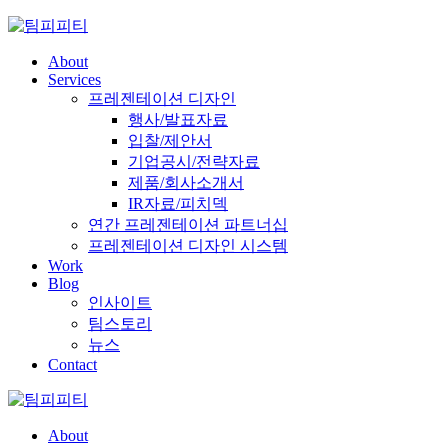
Skip
to
content
About
Services
프레젠테이션 디자인
행사/발표자료
입찰/제안서
기업공시/전략자료
제품/회사소개서
IR자료/피치덱
연간 프레젠테이션 파트너십
프레젠테이션 디자인 시스템
Work
Blog
인사이트
팀스토리
뉴스
Contact
About