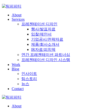
Skip
to
content
About
Services
프레젠테이션 디자인
행사/발표자료
입찰/제안서
기업공시/전략자료
제품/회사소개서
IR자료/피치덱
연간 프레젠테이션 파트너십
프레젠테이션 디자인 시스템
Work
Blog
인사이트
팀스토리
뉴스
Contact
About