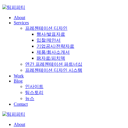
Skip
to
content
About
Services
프레젠테이션 디자인
행사/발표자료
입찰/제안서
기업공시/전략자료
제품/회사소개서
IR자료/피치덱
연간 프레젠테이션 파트너십
프레젠테이션 디자인 시스템
Work
Blog
인사이트
팀스토리
뉴스
Contact
About