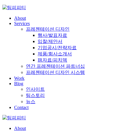
Skip
to
content
About
Services
프레젠테이션 디자인
행사/발표자료
입찰/제안서
기업공시/전략자료
제품/회사소개서
IR자료/피치덱
연간 프레젠테이션 파트너십
프레젠테이션 디자인 시스템
Work
Blog
인사이트
팀스토리
뉴스
Contact
About